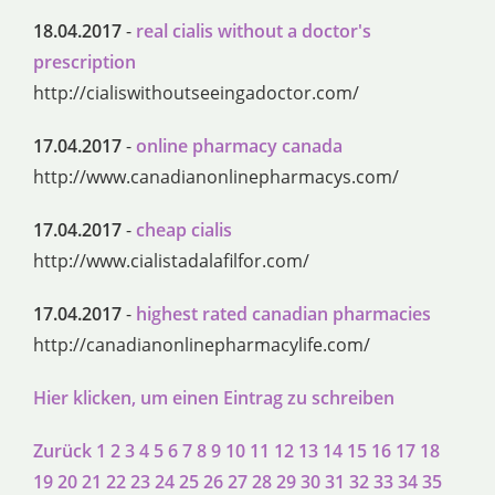
18.04.2017
-
real cialis without a doctor's
prescription
http://cialiswithoutseeingadoctor.com/
17.04.2017
-
online pharmacy canada
http://www.canadianonlinepharmacys.com/
17.04.2017
-
cheap cialis
http://www.cialistadalafilfor.com/
17.04.2017
-
highest rated canadian pharmacies
http://canadianonlinepharmacylife.com/
Hier klicken, um einen Eintrag zu schreiben
Zurück
1
2
3
4
5
6
7
8
9
10
11
12
13
14
15
16
17
18
19
20
21
22
23
24
25
26
27
28
29
30
31
32
33
34
35