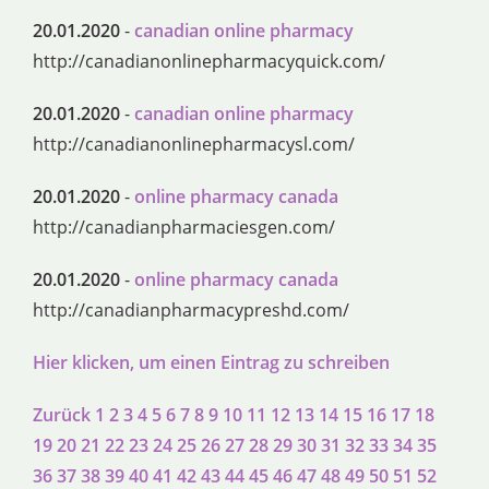
20.01.2020
-
canadian online pharmacy
http://canadianonlinepharmacyquick.com/
20.01.2020
-
canadian online pharmacy
http://canadianonlinepharmacysl.com/
20.01.2020
-
online pharmacy canada
http://canadianpharmaciesgen.com/
20.01.2020
-
online pharmacy canada
http://canadianpharmacypreshd.com/
Hier klicken, um einen Eintrag zu schreiben
Zurück
1
2
3
4
5
6
7
8
9
10
11
12
13
14
15
16
17
18
19
20
21
22
23
24
25
26
27
28
29
30
31
32
33
34
35
36
37
38
39
40
41
42
43
44
45
46
47
48
49
50
51
52