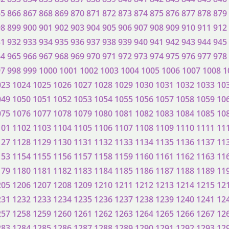
65
866
867
868
869
870
871
872
873
874
875
876
877
878
879
98
899
900
901
902
903
904
905
906
907
908
909
910
911
912
31
932
933
934
935
936
937
938
939
940
941
942
943
944
945
64
965
966
967
968
969
970
971
972
973
974
975
976
977
978
97
998
999
1000
1001
1002
1003
1004
1005
1006
1007
1008
1
023
1024
1025
1026
1027
1028
1029
1030
1031
1032
1033
10
049
1050
1051
1052
1053
1054
1055
1056
1057
1058
1059
10
075
1076
1077
1078
1079
1080
1081
1082
1083
1084
1085
10
101
1102
1103
1104
1105
1106
1107
1108
1109
1110
1111
11
127
1128
1129
1130
1131
1132
1133
1134
1135
1136
1137
11
153
1154
1155
1156
1157
1158
1159
1160
1161
1162
1163
11
179
1180
1181
1182
1183
1184
1185
1186
1187
1188
1189
11
205
1206
1207
1208
1209
1210
1211
1212
1213
1214
1215
12
231
1232
1233
1234
1235
1236
1237
1238
1239
1240
1241
12
257
1258
1259
1260
1261
1262
1263
1264
1265
1266
1267
12
283
1284
1285
1286
1287
1288
1289
1290
1291
1292
1293
12