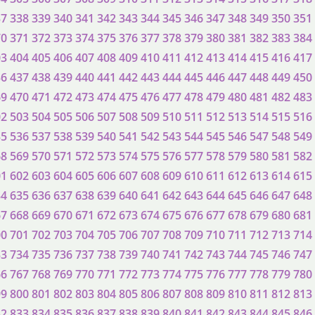
37
338
339
340
341
342
343
344
345
346
347
348
349
350
351
70
371
372
373
374
375
376
377
378
379
380
381
382
383
384
03
404
405
406
407
408
409
410
411
412
413
414
415
416
417
36
437
438
439
440
441
442
443
444
445
446
447
448
449
450
69
470
471
472
473
474
475
476
477
478
479
480
481
482
483
02
503
504
505
506
507
508
509
510
511
512
513
514
515
516
35
536
537
538
539
540
541
542
543
544
545
546
547
548
549
68
569
570
571
572
573
574
575
576
577
578
579
580
581
582
01
602
603
604
605
606
607
608
609
610
611
612
613
614
615
34
635
636
637
638
639
640
641
642
643
644
645
646
647
648
67
668
669
670
671
672
673
674
675
676
677
678
679
680
681
00
701
702
703
704
705
706
707
708
709
710
711
712
713
714
33
734
735
736
737
738
739
740
741
742
743
744
745
746
747
66
767
768
769
770
771
772
773
774
775
776
777
778
779
780
99
800
801
802
803
804
805
806
807
808
809
810
811
812
813
32
833
834
835
836
837
838
839
840
841
842
843
844
845
846