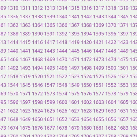
309
1310
1311
1312
1313
1314
1315
1316
1317
1318
1319
13
335
1336
1337
1338
1339
1340
1341
1342
1343
1344
1345
13
361
1362
1363
1364
1365
1366
1367
1368
1369
1370
1371
13
387
1388
1389
1390
1391
1392
1393
1394
1395
1396
1397
13
413
1414
1415
1416
1417
1418
1419
1420
1421
1422
1423
14
439
1440
1441
1442
1443
1444
1445
1446
1447
1448
1449
14
465
1466
1467
1468
1469
1470
1471
1472
1473
1474
1475
14
491
1492
1493
1494
1495
1496
1497
1498
1499
1500
1501
15
517
1518
1519
1520
1521
1522
1523
1524
1525
1526
1527
15
543
1544
1545
1546
1547
1548
1549
1550
1551
1552
1553
15
569
1570
1571
1572
1573
1574
1575
1576
1577
1578
1579
15
595
1596
1597
1598
1599
1600
1601
1602
1603
1604
1605
16
621
1622
1623
1624
1625
1626
1627
1628
1629
1630
1631
16
647
1648
1649
1650
1651
1652
1653
1654
1655
1656
1657
16
673
1674
1675
1676
1677
1678
1679
1680
1681
1682
1683
16
699
1700
1701
1702
1703
1704
1705
1706
1707
1708
1709
17