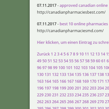
07.11.2017
-
approved canadian online
http://canadianpharmaciesbest.com/
07.11.2017
-
best 10 online pharmacies
http://canadianpharmaciesmd.com/
Hier klicken, um einen Eintrag zu schr
Zurück
1
2
3
4
5
6
7
8
9
10
11
12
13
14
1
49
50
51
52
53
54
55
56
57
58
59
60
61
6
96
97
98
99
100
101
102
103
104
105
10
130
131
132
133
134
135
136
137
138
1
163
164
165
166
167
168
169
170
171
1
196
197
198
199
200
201
202
203
204
2
229
230
231
232
233
234
235
236
237
2
262
263
264
265
266
267
268
269
270
2
295
296
297
298
299
300
301
302
303
3