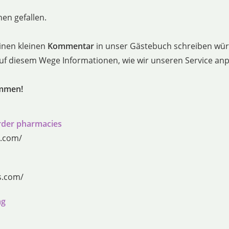
en gefallen.
inen kleinen
Kommentar
in unser Gästebuch schreiben würd
 auf diesem Wege Informationen, wie wir unseren Service a
ommen!
order pharmacies
y.com/
s.com/
mg