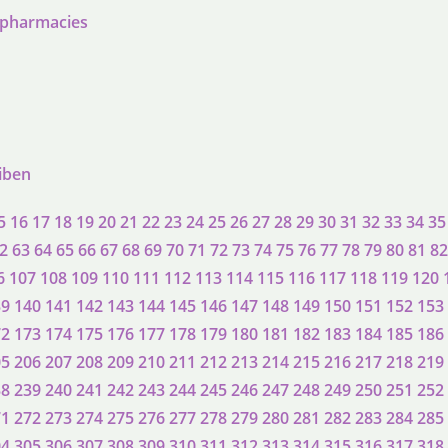
 pharmacies
eiben
5
16
17
18
19
20
21
22
23
24
25
26
27
28
29
30
31
32
33
34
35
2
63
64
65
66
67
68
69
70
71
72
73
74
75
76
77
78
79
80
81
82
6
107
108
109
110
111
112
113
114
115
116
117
118
119
120
39
140
141
142
143
144
145
146
147
148
149
150
151
152
153
72
173
174
175
176
177
178
179
180
181
182
183
184
185
186
05
206
207
208
209
210
211
212
213
214
215
216
217
218
219
38
239
240
241
242
243
244
245
246
247
248
249
250
251
252
71
272
273
274
275
276
277
278
279
280
281
282
283
284
285
04
305
306
307
308
309
310
311
312
313
314
315
316
317
318