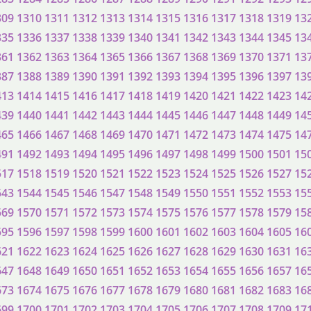
309
1310
1311
1312
1313
1314
1315
1316
1317
1318
1319
13
335
1336
1337
1338
1339
1340
1341
1342
1343
1344
1345
13
361
1362
1363
1364
1365
1366
1367
1368
1369
1370
1371
13
387
1388
1389
1390
1391
1392
1393
1394
1395
1396
1397
13
413
1414
1415
1416
1417
1418
1419
1420
1421
1422
1423
14
439
1440
1441
1442
1443
1444
1445
1446
1447
1448
1449
14
465
1466
1467
1468
1469
1470
1471
1472
1473
1474
1475
14
491
1492
1493
1494
1495
1496
1497
1498
1499
1500
1501
15
517
1518
1519
1520
1521
1522
1523
1524
1525
1526
1527
15
543
1544
1545
1546
1547
1548
1549
1550
1551
1552
1553
15
569
1570
1571
1572
1573
1574
1575
1576
1577
1578
1579
15
595
1596
1597
1598
1599
1600
1601
1602
1603
1604
1605
16
621
1622
1623
1624
1625
1626
1627
1628
1629
1630
1631
16
647
1648
1649
1650
1651
1652
1653
1654
1655
1656
1657
16
673
1674
1675
1676
1677
1678
1679
1680
1681
1682
1683
16
699
1700
1701
1702
1703
1704
1705
1706
1707
1708
1709
17