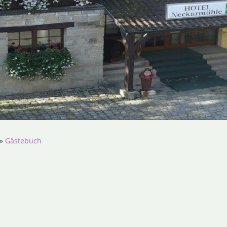
»
Gästebuch