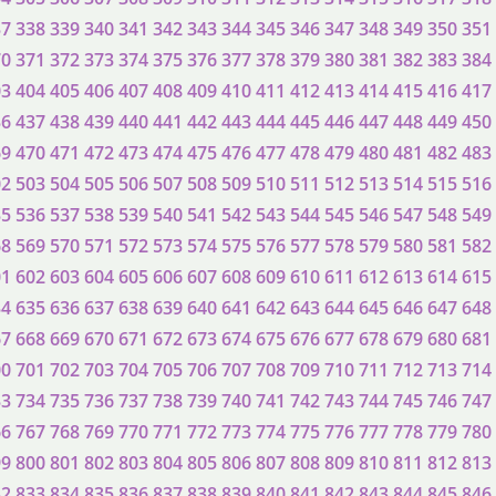
37
338
339
340
341
342
343
344
345
346
347
348
349
350
351
70
371
372
373
374
375
376
377
378
379
380
381
382
383
384
03
404
405
406
407
408
409
410
411
412
413
414
415
416
417
36
437
438
439
440
441
442
443
444
445
446
447
448
449
450
69
470
471
472
473
474
475
476
477
478
479
480
481
482
483
02
503
504
505
506
507
508
509
510
511
512
513
514
515
516
35
536
537
538
539
540
541
542
543
544
545
546
547
548
549
68
569
570
571
572
573
574
575
576
577
578
579
580
581
582
01
602
603
604
605
606
607
608
609
610
611
612
613
614
615
34
635
636
637
638
639
640
641
642
643
644
645
646
647
648
67
668
669
670
671
672
673
674
675
676
677
678
679
680
681
00
701
702
703
704
705
706
707
708
709
710
711
712
713
714
33
734
735
736
737
738
739
740
741
742
743
744
745
746
747
66
767
768
769
770
771
772
773
774
775
776
777
778
779
780
99
800
801
802
803
804
805
806
807
808
809
810
811
812
813
32
833
834
835
836
837
838
839
840
841
842
843
844
845
846