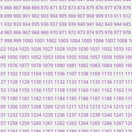
65
866
867
868
869
870
871
872
873
874
875
876
877
878
879
98
899
900
901
902
903
904
905
906
907
908
909
910
911
912
31
932
933
934
935
936
937
938
939
940
941
942
943
944
945
64
965
966
967
968
969
970
971
972
973
974
975
976
977
978
97
998
999
1000
1001
1002
1003
1004
1005
1006
1007
1008
1
023
1024
1025
1026
1027
1028
1029
1030
1031
1032
1033
10
049
1050
1051
1052
1053
1054
1055
1056
1057
1058
1059
10
075
1076
1077
1078
1079
1080
1081
1082
1083
1084
1085
10
101
1102
1103
1104
1105
1106
1107
1108
1109
1110
1111
11
127
1128
1129
1130
1131
1132
1133
1134
1135
1136
1137
11
153
1154
1155
1156
1157
1158
1159
1160
1161
1162
1163
11
179
1180
1181
1182
1183
1184
1185
1186
1187
1188
1189
11
205
1206
1207
1208
1209
1210
1211
1212
1213
1214
1215
12
231
1232
1233
1234
1235
1236
1237
1238
1239
1240
1241
12
257
1258
1259
1260
1261
1262
1263
1264
1265
1266
1267
12
283
1284
1285
1286
1287
1288
1289
1290
1291
1292
1293
12