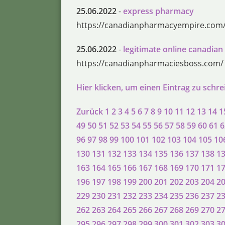
25.06.2022
-
express pharmacy
https://canadianpharmacyempire.com
25.06.2022
-
legitimate online canadia
https://canadianpharmaciesboss.com/
Hier klicken, um einen Eintrag zu schr
Zurück
1
2
3
4
5
6
7
8
9
10
11
12
13
14
1
49
50
51
52
53
54
55
56
57
58
59
60
61
6
96
97
98
99
100
101
102
103
104
105
10
130
131
132
133
134
135
136
137
138
1
163
164
165
166
167
168
169
170
171
1
196
197
198
199
200
201
202
203
204
2
229
230
231
232
233
234
235
236
237
2
262
263
264
265
266
267
268
269
270
2
295
296
297
298
299
300
301
302
303
3