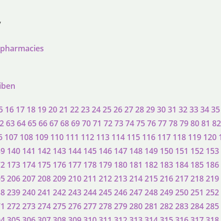
/
n pharmacies
eiben
5
16
17
18
19
20
21
22
23
24
25
26
27
28
29
30
31
32
33
34
35
2
63
64
65
66
67
68
69
70
71
72
73
74
75
76
77
78
79
80
81
82
6
107
108
109
110
111
112
113
114
115
116
117
118
119
120
39
140
141
142
143
144
145
146
147
148
149
150
151
152
153
72
173
174
175
176
177
178
179
180
181
182
183
184
185
186
05
206
207
208
209
210
211
212
213
214
215
216
217
218
219
38
239
240
241
242
243
244
245
246
247
248
249
250
251
252
71
272
273
274
275
276
277
278
279
280
281
282
283
284
285
04
305
306
307
308
309
310
311
312
313
314
315
316
317
318