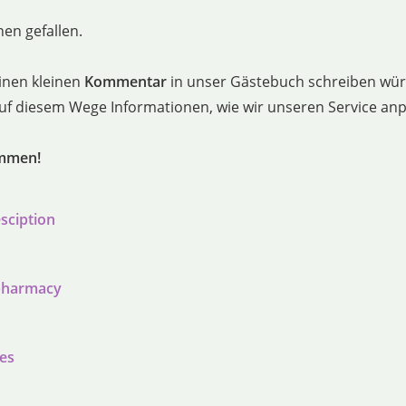
en gefallen.
inen kleinen
Kommentar
in unser Gästebuch schreiben würd
 auf diesem Wege Informationen, wie wir unseren Service a
ommen!
sciption
 pharmacy
ies