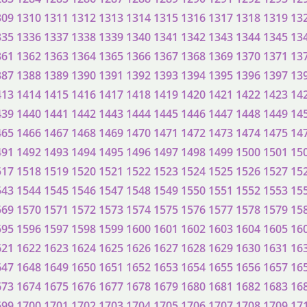
309
1310
1311
1312
1313
1314
1315
1316
1317
1318
1319
13
335
1336
1337
1338
1339
1340
1341
1342
1343
1344
1345
13
361
1362
1363
1364
1365
1366
1367
1368
1369
1370
1371
13
387
1388
1389
1390
1391
1392
1393
1394
1395
1396
1397
13
413
1414
1415
1416
1417
1418
1419
1420
1421
1422
1423
14
439
1440
1441
1442
1443
1444
1445
1446
1447
1448
1449
14
465
1466
1467
1468
1469
1470
1471
1472
1473
1474
1475
14
491
1492
1493
1494
1495
1496
1497
1498
1499
1500
1501
15
517
1518
1519
1520
1521
1522
1523
1524
1525
1526
1527
15
543
1544
1545
1546
1547
1548
1549
1550
1551
1552
1553
15
569
1570
1571
1572
1573
1574
1575
1576
1577
1578
1579
15
595
1596
1597
1598
1599
1600
1601
1602
1603
1604
1605
16
621
1622
1623
1624
1625
1626
1627
1628
1629
1630
1631
16
647
1648
1649
1650
1651
1652
1653
1654
1655
1656
1657
16
673
1674
1675
1676
1677
1678
1679
1680
1681
1682
1683
16
699
1700
1701
1702
1703
1704
1705
1706
1707
1708
1709
17