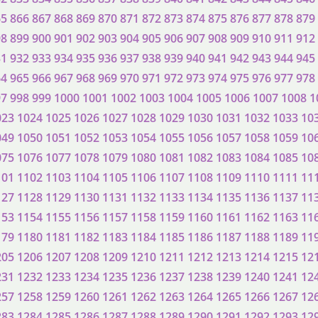
65
866
867
868
869
870
871
872
873
874
875
876
877
878
879
98
899
900
901
902
903
904
905
906
907
908
909
910
911
912
31
932
933
934
935
936
937
938
939
940
941
942
943
944
945
64
965
966
967
968
969
970
971
972
973
974
975
976
977
978
97
998
999
1000
1001
1002
1003
1004
1005
1006
1007
1008
1
023
1024
1025
1026
1027
1028
1029
1030
1031
1032
1033
10
049
1050
1051
1052
1053
1054
1055
1056
1057
1058
1059
10
075
1076
1077
1078
1079
1080
1081
1082
1083
1084
1085
10
101
1102
1103
1104
1105
1106
1107
1108
1109
1110
1111
11
127
1128
1129
1130
1131
1132
1133
1134
1135
1136
1137
11
153
1154
1155
1156
1157
1158
1159
1160
1161
1162
1163
11
179
1180
1181
1182
1183
1184
1185
1186
1187
1188
1189
11
205
1206
1207
1208
1209
1210
1211
1212
1213
1214
1215
12
231
1232
1233
1234
1235
1236
1237
1238
1239
1240
1241
12
257
1258
1259
1260
1261
1262
1263
1264
1265
1266
1267
12
283
1284
1285
1286
1287
1288
1289
1290
1291
1292
1293
12