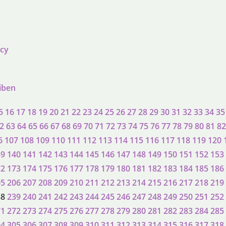
acy
eiben
5
16
17
18
19
20
21
22
23
24
25
26
27
28
29
30
31
32
33
34
35
2
63
64
65
66
67
68
69
70
71
72
73
74
75
76
77
78
79
80
81
82
6
107
108
109
110
111
112
113
114
115
116
117
118
119
120
39
140
141
142
143
144
145
146
147
148
149
150
151
152
153
72
173
174
175
176
177
178
179
180
181
182
183
184
185
186
05
206
207
208
209
210
211
212
213
214
215
216
217
218
219
38
239
240
241
242
243
244
245
246
247
248
249
250
251
252
71
272
273
274
275
276
277
278
279
280
281
282
283
284
285
04
305
306
307
308
309
310
311
312
313
314
315
316
317
318