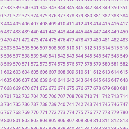
37
338
339
340
341
342
343
344
345
346
347
348
349
350
351
70
371
372
373
374
375
376
377
378
379
380
381
382
383
384
03
404
405
406
407
408
409
410
411
412
413
414
415
416
417
36
437
438
439
440
441
442
443
444
445
446
447
448
449
450
69
470
471
472
473
474
475
476
477
478
479
480
481
482
483
02
503
504
505
506
507
508
509
510
511
512
513
514
515
516
35
536
537
538
539
540
541
542
543
544
545
546
547
548
549
68
569
570
571
572
573
574
575
576
577
578
579
580
581
582
01
602
603
604
605
606
607
608
609
610
611
612
613
614
615
34
635
636
637
638
639
640
641
642
643
644
645
646
647
648
67
668
669
670
671
672
673
674
675
676
677
678
679
680
681
00
701
702
703
704
705
706
707
708
709
710
711
712
713
714
33
734
735
736
737
738
739
740
741
742
743
744
745
746
747
66
767
768
769
770
771
772
773
774
775
776
777
778
779
780
99
800
801
802
803
804
805
806
807
808
809
810
811
812
813
32
833
834
835
836
837
838
839
840
841
842
843
844
845
846