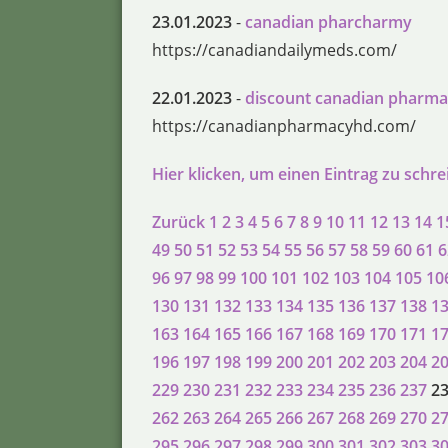
23.01.2023
-
canadian pharcharmy
https://canadiandailymeds.com/
22.01.2023
-
discount canadian pharm
https://canadianpharmacyhd.com/
Hier klicken, um einen Eintrag zu schr
Zurück
1
2
3
4
5
6
7
8
9
10
11
12
13
14
1
49
50
51
52
53
54
55
56
57
58
59
60
61
6
96
97
98
99
100
101
102
103
104
105
10
130
131
132
133
134
135
136
137
138
1
163
164
165
166
167
168
169
170
171
1
196
197
198
199
200
201
202
203
204
2
229
230
231
232
233
234
235
236
237
2
262
263
264
265
266
267
268
269
270
2
295
296
297
298
299
300
301
302
303
3