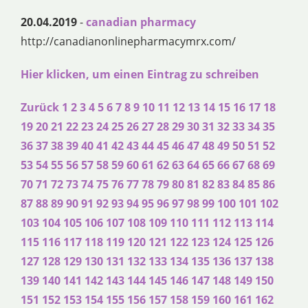
20.04.2019
-
canadian pharmacy
http://canadianonlinepharmacymrx.com/
Hier klicken, um einen Eintrag zu schreiben
Zurück
1
2
3
4
5
6
7
8
9
10
11
12
13
14
15
16
17
18
19
20
21
22
23
24
25
26
27
28
29
30
31
32
33
34
35
36
37
38
39
40
41
42
43
44
45
46
47
48
49
50
51
52
53
54
55
56
57
58
59
60
61
62
63
64
65
66
67
68
69
70
71
72
73
74
75
76
77
78
79
80
81
82
83
84
85
86
87
88
89
90
91
92
93
94
95
96
97
98
99
100
101
102
103
104
105
106
107
108
109
110
111
112
113
114
115
116
117
118
119
120
121
122
123
124
125
126
127
128
129
130
131
132
133
134
135
136
137
138
139
140
141
142
143
144
145
146
147
148
149
150
151
152
153
154
155
156
157
158
159
160
161
162