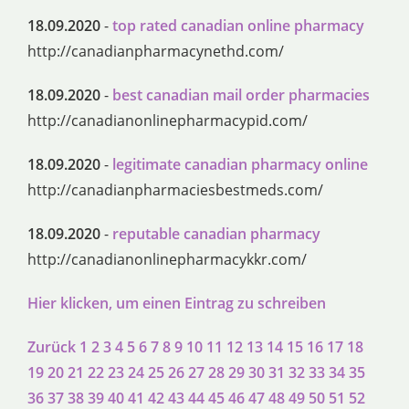
18.09.2020
-
top rated canadian online pharmacy
http://canadianpharmacynethd.com/
18.09.2020
-
best canadian mail order pharmacies
http://canadianonlinepharmacypid.com/
18.09.2020
-
legitimate canadian pharmacy online
http://canadianpharmaciesbestmeds.com/
18.09.2020
-
reputable canadian pharmacy
http://canadianonlinepharmacykkr.com/
Hier klicken, um einen Eintrag zu schreiben
Zurück
1
2
3
4
5
6
7
8
9
10
11
12
13
14
15
16
17
18
19
20
21
22
23
24
25
26
27
28
29
30
31
32
33
34
35
36
37
38
39
40
41
42
43
44
45
46
47
48
49
50
51
52