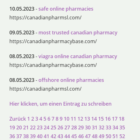
10.05.2023
-
safe online pharmacies
https://canadianpharmsl.com/
09.05.2023
-
most trusted canadian pharmacy
https://canadianpharmacybase.com/
08.05.2023
-
viagra online canadian pharmacy
https://canadianpharmacybase.com/
08.05.2023
-
offshore online pharmacies
https://canadianpharmsl.com/
Hier klicken, um einen Eintrag zu schreiben
Zurück
1
2
3
4
5
6
7
8
9
10
11
12
13
14
15
16
17
18
19
20
21
22
23
24
25
26
27
28
29
30
31
32
33
34
35
36
37
38
39
40
41
42
43
44
45
46
47
48
49
50
51
52