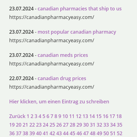
23.07.2024
-
canadian pharmacies that ship to us
https://canadianpharmacyeasy.com/
23.07.2024
-
most popular canadian pharmacy
https://canadianpharmacyeasy.com/
23.07.2024
-
canadian meds prices
https://canadianpharmacyeasy.com/
22.07.2024
-
canadian drug prices
https://canadianpharmacyeasy.com/
Hier klicken, um einen Eintrag zu schreiben
Zurück
1
2
3
4
5
6
7
8
9
10
11
12
13
14
15
16
17
18
19
20
21
22
23
24
25
26
27
28
29
30
31
32
33
34
35
36
37
38
39
40
41
42
43
44
45
46
47
48
49
50
51
52