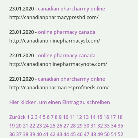
23.01.2020
-
canadian pharcharmy online
http://canadianpharmacypreshd.com/
23.01.2020
-
online pharmacy canada
http://canadianonlinepharmacysl.com/
22.01.2020
-
online pharmacy canada
http://canadianonlinepharmacynote.com/
22.01.2020
-
canadian pharcharmy online
http://canadianpharmaciesprofmeds.com/
Hier klicken, um einen Eintrag zu schreiben
Zurück
1
2
3
4
5
6
7
8
9
10
11
12
13
14
15
16
17
18
19
20
21
22
23
24
25
26
27
28
29
30
31
32
33
34
35
36
37
38
39
40
41
42
43
44
45
46
47
48
49
50
51
52