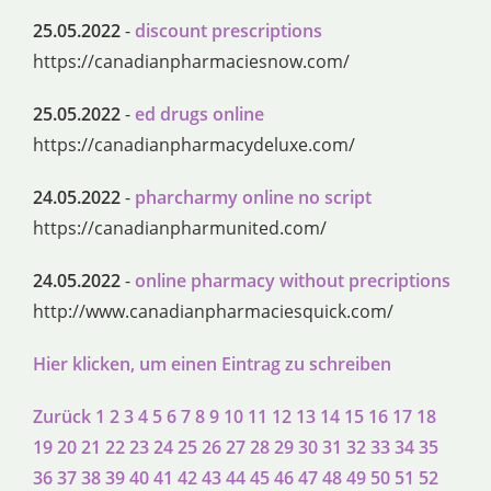
25.05.2022
-
discount prescriptions
https://canadianpharmaciesnow.com/
25.05.2022
-
ed drugs online
https://canadianpharmacydeluxe.com/
24.05.2022
-
pharcharmy online no script
https://canadianpharmunited.com/
24.05.2022
-
online pharmacy without precriptions
http://www.canadianpharmaciesquick.com/
Hier klicken, um einen Eintrag zu schreiben
Zurück
1
2
3
4
5
6
7
8
9
10
11
12
13
14
15
16
17
18
19
20
21
22
23
24
25
26
27
28
29
30
31
32
33
34
35
36
37
38
39
40
41
42
43
44
45
46
47
48
49
50
51
52