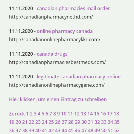
11.11.2020
-
canadian pharmacies mail order
http://canadianpharmacynethd.com/
11.11.2020
-
online pharmacy canada
http://canadianonlinepharmacykkr.com/
11.11.2020
-
canada drugs
http://canadianpharmaciesbestmeds.com/
11.11.2020
-
legitimate canadian pharmacy online
http://canadianonlinepharmacygene.com/
Hier klicken, um einen Eintrag zu schreiben
Zurück
1
2
3
4
5
6
7
8
9
10
11
12
13
14
15
16
17
18
19
20
21
22
23
24
25
26
27
28
29
30
31
32
33
34
35
36
37
38
39
40
41
42
43
44
45
46
47
48
49
50
51
52