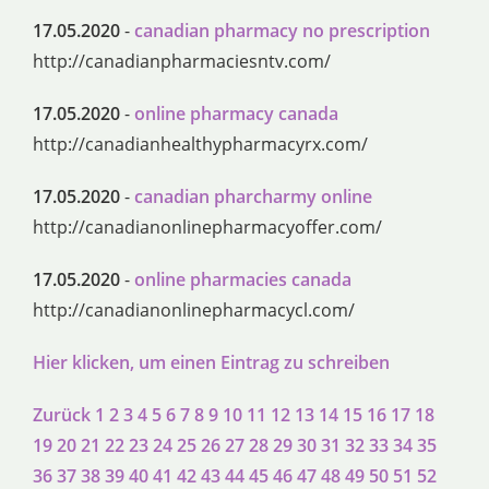
17.05.2020
-
canadian pharmacy no prescription
http://canadianpharmaciesntv.com/
17.05.2020
-
online pharmacy canada
http://canadianhealthypharmacyrx.com/
17.05.2020
-
canadian pharcharmy online
http://canadianonlinepharmacyoffer.com/
17.05.2020
-
online pharmacies canada
http://canadianonlinepharmacycl.com/
Hier klicken, um einen Eintrag zu schreiben
Zurück
1
2
3
4
5
6
7
8
9
10
11
12
13
14
15
16
17
18
19
20
21
22
23
24
25
26
27
28
29
30
31
32
33
34
35
36
37
38
39
40
41
42
43
44
45
46
47
48
49
50
51
52