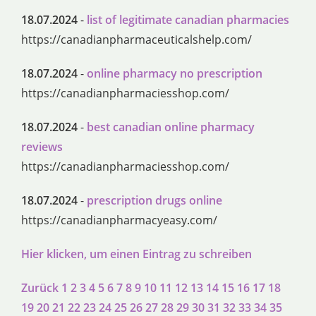
18.07.2024
-
list of legitimate canadian pharmacies
https://canadianpharmaceuticalshelp.com/
18.07.2024
-
online pharmacy no prescription
https://canadianpharmaciesshop.com/
18.07.2024
-
best canadian online pharmacy
reviews
https://canadianpharmaciesshop.com/
18.07.2024
-
prescription drugs online
https://canadianpharmacyeasy.com/
Hier klicken, um einen Eintrag zu schreiben
Zurück
1
2
3
4
5
6
7
8
9
10
11
12
13
14
15
16
17
18
19
20
21
22
23
24
25
26
27
28
29
30
31
32
33
34
35