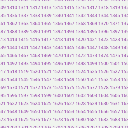
309
1310
1311
1312
1313
1314
1315
1316
1317
1318
1319
13
335
1336
1337
1338
1339
1340
1341
1342
1343
1344
1345
13
361
1362
1363
1364
1365
1366
1367
1368
1369
1370
1371
13
387
1388
1389
1390
1391
1392
1393
1394
1395
1396
1397
13
413
1414
1415
1416
1417
1418
1419
1420
1421
1422
1423
14
439
1440
1441
1442
1443
1444
1445
1446
1447
1448
1449
14
465
1466
1467
1468
1469
1470
1471
1472
1473
1474
1475
14
491
1492
1493
1494
1495
1496
1497
1498
1499
1500
1501
15
517
1518
1519
1520
1521
1522
1523
1524
1525
1526
1527
15
543
1544
1545
1546
1547
1548
1549
1550
1551
1552
1553
15
569
1570
1571
1572
1573
1574
1575
1576
1577
1578
1579
15
595
1596
1597
1598
1599
1600
1601
1602
1603
1604
1605
16
621
1622
1623
1624
1625
1626
1627
1628
1629
1630
1631
16
647
1648
1649
1650
1651
1652
1653
1654
1655
1656
1657
16
673
1674
1675
1676
1677
1678
1679
1680
1681
1682
1683
16
699
1700
1701
1702
1703
1704
1705
1706
1707
1708
1709
17