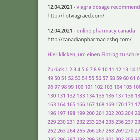
12.04.2021
-
viagra dosage recommend
http://hotviagraed.com/
12.04.2021
-
online pharmacy canada
http://canadianpharmacieshq.com/
Hier klicken, um einen Eintrag zu schr
Zurück
1
2
3
4
5
6
7
8
9
10
11
12
13
14
1
49
50
51
52
53
54
55
56
57
58
59
60
61
6
96
97
98
99
100
101
102
103
104
105
10
130
131
132
133
134
135
136
137
138
1
163
164
165
166
167
168
169
170
171
1
196
197
198
199
200
201
202
203
204
2
229
230
231
232
233
234
235
236
237
2
262
263
264
265
266
267
268
269
270
2
295
296
297
298
299
300
301
302
303
3