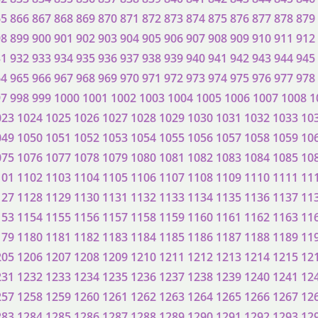
65
866
867
868
869
870
871
872
873
874
875
876
877
878
879
98
899
900
901
902
903
904
905
906
907
908
909
910
911
912
31
932
933
934
935
936
937
938
939
940
941
942
943
944
945
64
965
966
967
968
969
970
971
972
973
974
975
976
977
978
97
998
999
1000
1001
1002
1003
1004
1005
1006
1007
1008
1
023
1024
1025
1026
1027
1028
1029
1030
1031
1032
1033
10
049
1050
1051
1052
1053
1054
1055
1056
1057
1058
1059
10
075
1076
1077
1078
1079
1080
1081
1082
1083
1084
1085
10
101
1102
1103
1104
1105
1106
1107
1108
1109
1110
1111
11
127
1128
1129
1130
1131
1132
1133
1134
1135
1136
1137
11
153
1154
1155
1156
1157
1158
1159
1160
1161
1162
1163
11
179
1180
1181
1182
1183
1184
1185
1186
1187
1188
1189
11
205
1206
1207
1208
1209
1210
1211
1212
1213
1214
1215
12
231
1232
1233
1234
1235
1236
1237
1238
1239
1240
1241
12
257
1258
1259
1260
1261
1262
1263
1264
1265
1266
1267
12
283
1284
1285
1286
1287
1288
1289
1290
1291
1292
1293
12