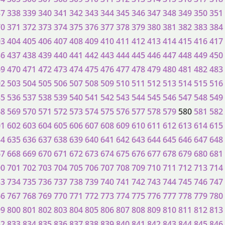
37
338
339
340
341
342
343
344
345
346
347
348
349
350
351
70
371
372
373
374
375
376
377
378
379
380
381
382
383
384
03
404
405
406
407
408
409
410
411
412
413
414
415
416
417
36
437
438
439
440
441
442
443
444
445
446
447
448
449
450
69
470
471
472
473
474
475
476
477
478
479
480
481
482
483
02
503
504
505
506
507
508
509
510
511
512
513
514
515
516
35
536
537
538
539
540
541
542
543
544
545
546
547
548
549
68
569
570
571
572
573
574
575
576
577
578
579
580
581
582
01
602
603
604
605
606
607
608
609
610
611
612
613
614
615
34
635
636
637
638
639
640
641
642
643
644
645
646
647
648
67
668
669
670
671
672
673
674
675
676
677
678
679
680
681
00
701
702
703
704
705
706
707
708
709
710
711
712
713
714
33
734
735
736
737
738
739
740
741
742
743
744
745
746
747
66
767
768
769
770
771
772
773
774
775
776
777
778
779
780
99
800
801
802
803
804
805
806
807
808
809
810
811
812
813
32
833
834
835
836
837
838
839
840
841
842
843
844
845
846