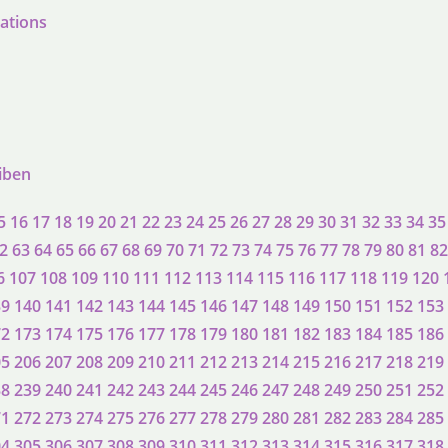
ations
eiben
5
16
17
18
19
20
21
22
23
24
25
26
27
28
29
30
31
32
33
34
35
2
63
64
65
66
67
68
69
70
71
72
73
74
75
76
77
78
79
80
81
82
6
107
108
109
110
111
112
113
114
115
116
117
118
119
120
39
140
141
142
143
144
145
146
147
148
149
150
151
152
153
72
173
174
175
176
177
178
179
180
181
182
183
184
185
186
05
206
207
208
209
210
211
212
213
214
215
216
217
218
219
38
239
240
241
242
243
244
245
246
247
248
249
250
251
252
71
272
273
274
275
276
277
278
279
280
281
282
283
284
285
04
305
306
307
308
309
310
311
312
313
314
315
316
317
318