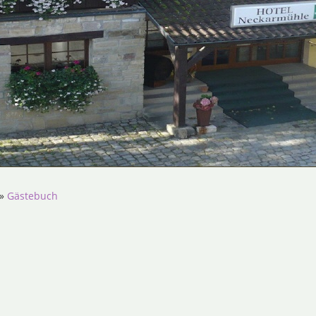
»
Gästebuch