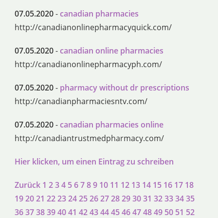
07.05.2020
-
canadian pharmacies
http://canadianonlinepharmacyquick.com/
07.05.2020
-
canadian online pharmacies
http://canadianonlinepharmacyph.com/
07.05.2020
-
pharmacy without dr prescriptions
http://canadianpharmaciesntv.com/
07.05.2020
-
canadian pharmacies online
http://canadiantrustmedpharmacy.com/
Hier klicken, um einen Eintrag zu schreiben
Zurück
1
2
3
4
5
6
7
8
9
10
11
12
13
14
15
16
17
18
19
20
21
22
23
24
25
26
27
28
29
30
31
32
33
34
35
36
37
38
39
40
41
42
43
44
45
46
47
48
49
50
51
52