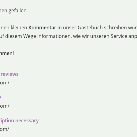
en gefallen.
inen kleinen
Kommentar
in unser Gästebuch schreiben würd
 auf diesem Wege Informationen, wie wir unseren Service a
ommen!
 reviews
com/
y
com/
iption necessary
com/