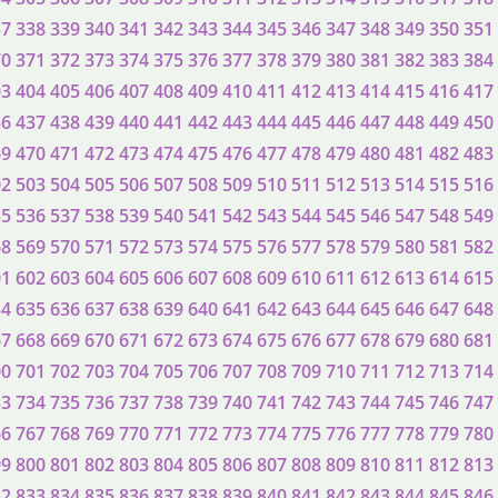
37
338
339
340
341
342
343
344
345
346
347
348
349
350
351
70
371
372
373
374
375
376
377
378
379
380
381
382
383
384
03
404
405
406
407
408
409
410
411
412
413
414
415
416
417
36
437
438
439
440
441
442
443
444
445
446
447
448
449
450
69
470
471
472
473
474
475
476
477
478
479
480
481
482
483
02
503
504
505
506
507
508
509
510
511
512
513
514
515
516
35
536
537
538
539
540
541
542
543
544
545
546
547
548
549
68
569
570
571
572
573
574
575
576
577
578
579
580
581
582
01
602
603
604
605
606
607
608
609
610
611
612
613
614
615
34
635
636
637
638
639
640
641
642
643
644
645
646
647
648
67
668
669
670
671
672
673
674
675
676
677
678
679
680
681
00
701
702
703
704
705
706
707
708
709
710
711
712
713
714
33
734
735
736
737
738
739
740
741
742
743
744
745
746
747
66
767
768
769
770
771
772
773
774
775
776
777
778
779
780
99
800
801
802
803
804
805
806
807
808
809
810
811
812
813
32
833
834
835
836
837
838
839
840
841
842
843
844
845
846