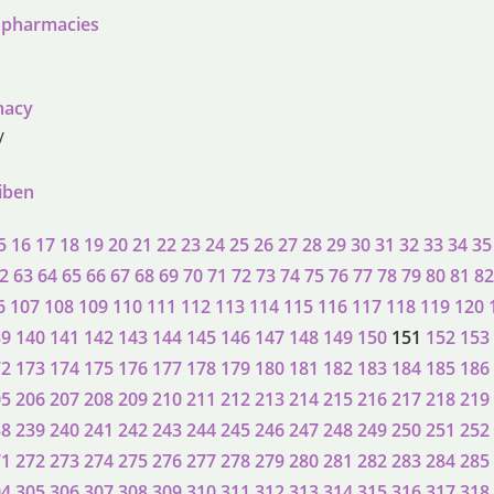
n pharmacies
macy
/
eiben
5
16
17
18
19
20
21
22
23
24
25
26
27
28
29
30
31
32
33
34
35
2
63
64
65
66
67
68
69
70
71
72
73
74
75
76
77
78
79
80
81
82
6
107
108
109
110
111
112
113
114
115
116
117
118
119
120
39
140
141
142
143
144
145
146
147
148
149
150
151
152
153
72
173
174
175
176
177
178
179
180
181
182
183
184
185
186
05
206
207
208
209
210
211
212
213
214
215
216
217
218
219
38
239
240
241
242
243
244
245
246
247
248
249
250
251
252
71
272
273
274
275
276
277
278
279
280
281
282
283
284
285
04
305
306
307
308
309
310
311
312
313
314
315
316
317
318