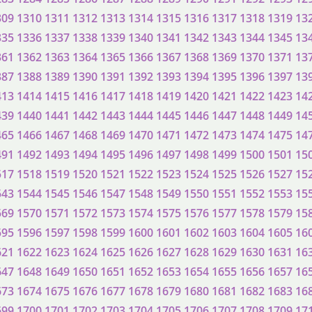
309
1310
1311
1312
1313
1314
1315
1316
1317
1318
1319
13
335
1336
1337
1338
1339
1340
1341
1342
1343
1344
1345
13
361
1362
1363
1364
1365
1366
1367
1368
1369
1370
1371
13
387
1388
1389
1390
1391
1392
1393
1394
1395
1396
1397
13
413
1414
1415
1416
1417
1418
1419
1420
1421
1422
1423
14
439
1440
1441
1442
1443
1444
1445
1446
1447
1448
1449
14
465
1466
1467
1468
1469
1470
1471
1472
1473
1474
1475
14
491
1492
1493
1494
1495
1496
1497
1498
1499
1500
1501
15
517
1518
1519
1520
1521
1522
1523
1524
1525
1526
1527
15
543
1544
1545
1546
1547
1548
1549
1550
1551
1552
1553
15
569
1570
1571
1572
1573
1574
1575
1576
1577
1578
1579
15
595
1596
1597
1598
1599
1600
1601
1602
1603
1604
1605
16
621
1622
1623
1624
1625
1626
1627
1628
1629
1630
1631
16
647
1648
1649
1650
1651
1652
1653
1654
1655
1656
1657
16
673
1674
1675
1676
1677
1678
1679
1680
1681
1682
1683
16
699
1700
1701
1702
1703
1704
1705
1706
1707
1708
1709
17