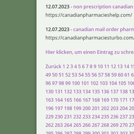
12.07.2023
-
non prescription canadia
https://canadianpharmacieshelp.com/
12.07.2023
-
canadian mail order phar
https://canadianpharmaciesturbo.com
Hier klicken, um einen Eintrag zu schr
Zurück
1
2
3
4
5
6
7
8
9
10
11
12
13
14
1
49
50
51
52
53
54
55
56
57
58
59
60
61
6
96
97
98
99
100
101
102
103
104
105
10
130
131
132
133
134
135
136
137
138
1
163
164
165
166
167
168
169
170
171
1
196
197
198
199
200
201
202
203
204
2
229
230
231
232
233
234
235
236
237
2
262
263
264
265
266
267
268
269
270
2
295
296
297
298
299
300
301
302
303
3