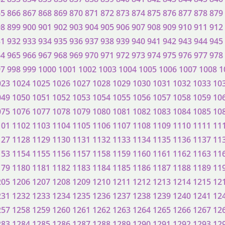
65
866
867
868
869
870
871
872
873
874
875
876
877
878
879
98
899
900
901
902
903
904
905
906
907
908
909
910
911
912
31
932
933
934
935
936
937
938
939
940
941
942
943
944
945
64
965
966
967
968
969
970
971
972
973
974
975
976
977
978
97
998
999
1000
1001
1002
1003
1004
1005
1006
1007
1008
1
023
1024
1025
1026
1027
1028
1029
1030
1031
1032
1033
10
049
1050
1051
1052
1053
1054
1055
1056
1057
1058
1059
10
075
1076
1077
1078
1079
1080
1081
1082
1083
1084
1085
10
101
1102
1103
1104
1105
1106
1107
1108
1109
1110
1111
11
127
1128
1129
1130
1131
1132
1133
1134
1135
1136
1137
11
153
1154
1155
1156
1157
1158
1159
1160
1161
1162
1163
11
179
1180
1181
1182
1183
1184
1185
1186
1187
1188
1189
11
205
1206
1207
1208
1209
1210
1211
1212
1213
1214
1215
12
231
1232
1233
1234
1235
1236
1237
1238
1239
1240
1241
12
257
1258
1259
1260
1261
1262
1263
1264
1265
1266
1267
12
283
1284
1285
1286
1287
1288
1289
1290
1291
1292
1293
12