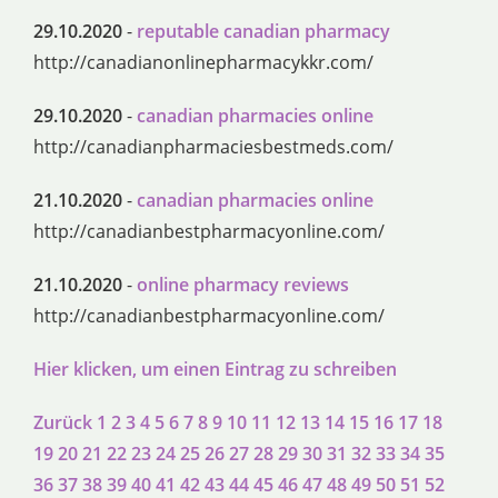
29.10.2020
-
reputable canadian pharmacy
http://canadianonlinepharmacykkr.com/
29.10.2020
-
canadian pharmacies online
http://canadianpharmaciesbestmeds.com/
21.10.2020
-
canadian pharmacies online
http://canadianbestpharmacyonline.com/
21.10.2020
-
online pharmacy reviews
http://canadianbestpharmacyonline.com/
Hier klicken, um einen Eintrag zu schreiben
Zurück
1
2
3
4
5
6
7
8
9
10
11
12
13
14
15
16
17
18
19
20
21
22
23
24
25
26
27
28
29
30
31
32
33
34
35
36
37
38
39
40
41
42
43
44
45
46
47
48
49
50
51
52