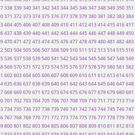
37
338
339
340
341
342
343
344
345
346
347
348
349
350
351
70
371
372
373
374
375
376
377
378
379
380
381
382
383
384
03
404
405
406
407
408
409
410
411
412
413
414
415
416
417
36
437
438
439
440
441
442
443
444
445
446
447
448
449
450
69
470
471
472
473
474
475
476
477
478
479
480
481
482
483
02
503
504
505
506
507
508
509
510
511
512
513
514
515
516
35
536
537
538
539
540
541
542
543
544
545
546
547
548
549
68
569
570
571
572
573
574
575
576
577
578
579
580
581
582
01
602
603
604
605
606
607
608
609
610
611
612
613
614
615
34
635
636
637
638
639
640
641
642
643
644
645
646
647
648
67
668
669
670
671
672
673
674
675
676
677
678
679
680
681
00
701
702
703
704
705
706
707
708
709
710
711
712
713
714
33
734
735
736
737
738
739
740
741
742
743
744
745
746
747
66
767
768
769
770
771
772
773
774
775
776
777
778
779
780
99
800
801
802
803
804
805
806
807
808
809
810
811
812
813
32
833
834
835
836
837
838
839
840
841
842
843
844
845
846