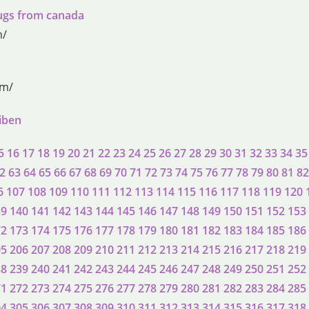
rugs from canada
m/
om/
eiben
5
16
17
18
19
20
21
22
23
24
25
26
27
28
29
30
31
32
33
34
35
2
63
64
65
66
67
68
69
70
71
72
73
74
75
76
77
78
79
80
81
82
6
107
108
109
110
111
112
113
114
115
116
117
118
119
120
39
140
141
142
143
144
145
146
147
148
149
150
151
152
153
72
173
174
175
176
177
178
179
180
181
182
183
184
185
186
05
206
207
208
209
210
211
212
213
214
215
216
217
218
219
38
239
240
241
242
243
244
245
246
247
248
249
250
251
252
71
272
273
274
275
276
277
278
279
280
281
282
283
284
285
04
305
306
307
308
309
310
311
312
313
314
315
316
317
318