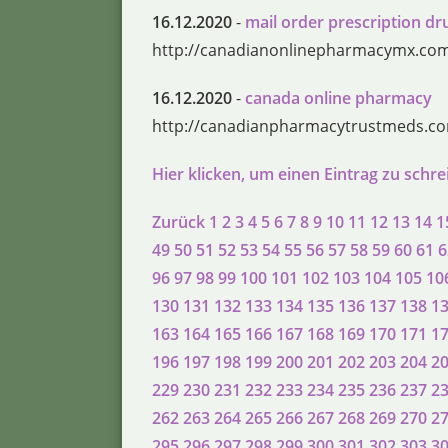
16.12.2020
-
mail order prescription d
http://canadianonlinepharmacymx.co
16.12.2020
-
canada online pharmacy
http://canadianpharmacytrustmeds.c
Hier klicken, um einen Eintrag zu schr
Zurück
1
2
3
4
5
6
7
8
9
10
11
12
13
14
1
49
50
51
52
53
54
55
56
57
58
59
60
61
6
96
97
98
99
100
101
102
103
104
105
10
130
131
132
133
134
135
136
137
138
1
163
164
165
166
167
168
169
170
171
1
196
197
198
199
200
201
202
203
204
2
229
230
231
232
233
234
235
236
237
2
262
263
264
265
266
267
268
269
270
2
295
296
297
298
299
300
301
302
303
3