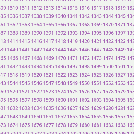
309
1310
1311
1312
1313
1314
1315
1316
1317
1318
1319
13
335
1336
1337
1338
1339
1340
1341
1342
1343
1344
1345
13
361
1362
1363
1364
1365
1366
1367
1368
1369
1370
1371
13
387
1388
1389
1390
1391
1392
1393
1394
1395
1396
1397
13
413
1414
1415
1416
1417
1418
1419
1420
1421
1422
1423
14
439
1440
1441
1442
1443
1444
1445
1446
1447
1448
1449
14
465
1466
1467
1468
1469
1470
1471
1472
1473
1474
1475
14
491
1492
1493
1494
1495
1496
1497
1498
1499
1500
1501
15
517
1518
1519
1520
1521
1522
1523
1524
1525
1526
1527
15
543
1544
1545
1546
1547
1548
1549
1550
1551
1552
1553
15
569
1570
1571
1572
1573
1574
1575
1576
1577
1578
1579
15
595
1596
1597
1598
1599
1600
1601
1602
1603
1604
1605
16
621
1622
1623
1624
1625
1626
1627
1628
1629
1630
1631
16
647
1648
1649
1650
1651
1652
1653
1654
1655
1656
1657
16
673
1674
1675
1676
1677
1678
1679
1680
1681
1682
1683
16
699
1700
1701
1702
1703
1704
1705
1706
1707
1708
1709
17