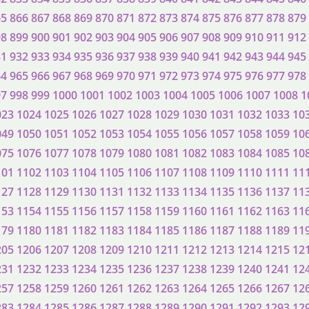
65
866
867
868
869
870
871
872
873
874
875
876
877
878
879
98
899
900
901
902
903
904
905
906
907
908
909
910
911
912
31
932
933
934
935
936
937
938
939
940
941
942
943
944
945
64
965
966
967
968
969
970
971
972
973
974
975
976
977
978
97
998
999
1000
1001
1002
1003
1004
1005
1006
1007
1008
1
023
1024
1025
1026
1027
1028
1029
1030
1031
1032
1033
10
049
1050
1051
1052
1053
1054
1055
1056
1057
1058
1059
10
075
1076
1077
1078
1079
1080
1081
1082
1083
1084
1085
10
101
1102
1103
1104
1105
1106
1107
1108
1109
1110
1111
11
127
1128
1129
1130
1131
1132
1133
1134
1135
1136
1137
11
153
1154
1155
1156
1157
1158
1159
1160
1161
1162
1163
11
179
1180
1181
1182
1183
1184
1185
1186
1187
1188
1189
11
205
1206
1207
1208
1209
1210
1211
1212
1213
1214
1215
12
231
1232
1233
1234
1235
1236
1237
1238
1239
1240
1241
12
257
1258
1259
1260
1261
1262
1263
1264
1265
1266
1267
12
283
1284
1285
1286
1287
1288
1289
1290
1291
1292
1293
12