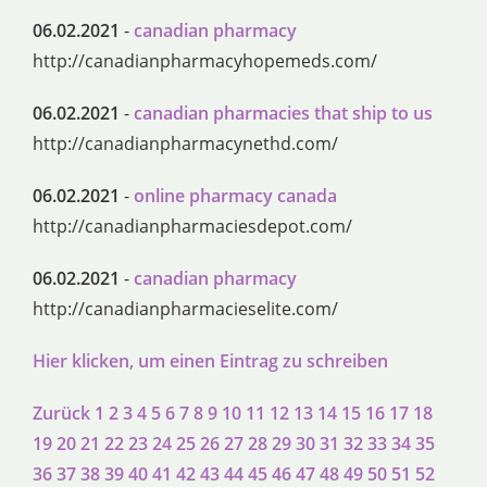
06.02.2021
-
canadian pharmacy
http://canadianpharmacyhopemeds.com/
06.02.2021
-
canadian pharmacies that ship to us
http://canadianpharmacynethd.com/
06.02.2021
-
online pharmacy canada
http://canadianpharmaciesdepot.com/
06.02.2021
-
canadian pharmacy
http://canadianpharmacieselite.com/
Hier klicken, um einen Eintrag zu schreiben
Zurück
1
2
3
4
5
6
7
8
9
10
11
12
13
14
15
16
17
18
19
20
21
22
23
24
25
26
27
28
29
30
31
32
33
34
35
36
37
38
39
40
41
42
43
44
45
46
47
48
49
50
51
52