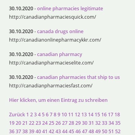
30.10.2020
-
online pharmacies legitimate
http://canadianpharmaciesquick.com/
30.10.2020
-
canada drugs online
http://canadianonlinepharmacykkr.com/
30.10.2020
-
canadian pharmacy
http://canadianpharmacieselite.com/
30.10.2020
-
canadian pharmacies that ship to us
http://canadianpharmaciesfast.com/
Hier klicken, um einen Eintrag zu schreiben
Zurück
1
2
3
4
5
6
7
8
9
10
11
12
13
14
15
16
17
18
19
20
21
22
23
24
25
26
27
28
29
30
31
32
33
34
35
36
37
38
39
40
41
42
43
44
45
46
47
48
49
50
51
52