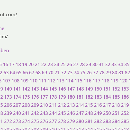
nt.com/
ne
com/
eiben
5
16
17
18
19
20
21
22
23
24
25
26
27
28
29
30
31
32
33
34
35
2
63
64
65
66
67
68
69
70
71
72
73
74
75
76
77
78
79
80
81
82
6
107
108
109
110
111
112
113
114
115
116
117
118
119
120
39
140
141
142
143
144
145
146
147
148
149
150
151
152
153
72
173
174
175
176
177
178
179
180
181
182
183
184
185
186
05
206
207
208
209
210
211
212
213
214
215
216
217
218
219
38
239
240
241
242
243
244
245
246
247
248
249
250
251
252
71
272
273
274
275
276
277
278
279
280
281
282
283
284
285
04
305
306
307
308
309
310
311
312
313
314
315
316
317
318