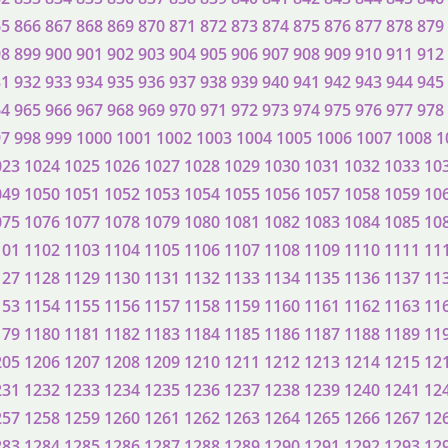
65
866
867
868
869
870
871
872
873
874
875
876
877
878
879
98
899
900
901
902
903
904
905
906
907
908
909
910
911
912
31
932
933
934
935
936
937
938
939
940
941
942
943
944
945
64
965
966
967
968
969
970
971
972
973
974
975
976
977
978
97
998
999
1000
1001
1002
1003
1004
1005
1006
1007
1008
1
023
1024
1025
1026
1027
1028
1029
1030
1031
1032
1033
10
049
1050
1051
1052
1053
1054
1055
1056
1057
1058
1059
10
075
1076
1077
1078
1079
1080
1081
1082
1083
1084
1085
10
101
1102
1103
1104
1105
1106
1107
1108
1109
1110
1111
11
127
1128
1129
1130
1131
1132
1133
1134
1135
1136
1137
11
153
1154
1155
1156
1157
1158
1159
1160
1161
1162
1163
11
179
1180
1181
1182
1183
1184
1185
1186
1187
1188
1189
11
205
1206
1207
1208
1209
1210
1211
1212
1213
1214
1215
12
231
1232
1233
1234
1235
1236
1237
1238
1239
1240
1241
12
257
1258
1259
1260
1261
1262
1263
1264
1265
1266
1267
12
283
1284
1285
1286
1287
1288
1289
1290
1291
1292
1293
12