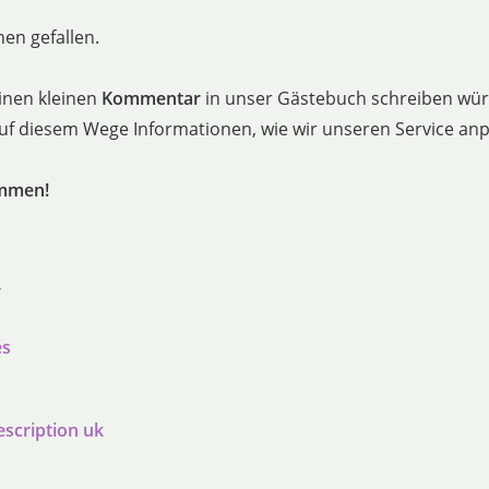
en gefallen.
inen kleinen
Kommentar
in unser Gästebuch schreiben würd
 auf diesem Wege Informationen, wie wir unseren Service a
ommen!
/
es
escription uk