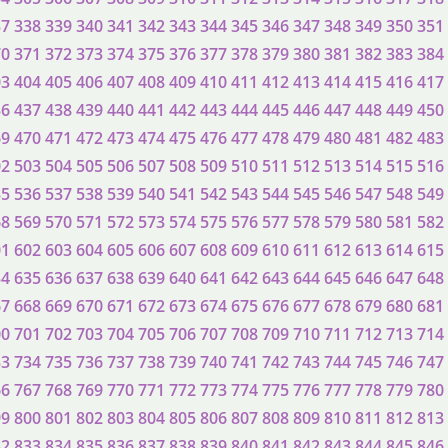
37
338
339
340
341
342
343
344
345
346
347
348
349
350
351
70
371
372
373
374
375
376
377
378
379
380
381
382
383
384
03
404
405
406
407
408
409
410
411
412
413
414
415
416
417
36
437
438
439
440
441
442
443
444
445
446
447
448
449
450
69
470
471
472
473
474
475
476
477
478
479
480
481
482
483
02
503
504
505
506
507
508
509
510
511
512
513
514
515
516
35
536
537
538
539
540
541
542
543
544
545
546
547
548
549
68
569
570
571
572
573
574
575
576
577
578
579
580
581
582
01
602
603
604
605
606
607
608
609
610
611
612
613
614
615
34
635
636
637
638
639
640
641
642
643
644
645
646
647
648
67
668
669
670
671
672
673
674
675
676
677
678
679
680
681
00
701
702
703
704
705
706
707
708
709
710
711
712
713
714
33
734
735
736
737
738
739
740
741
742
743
744
745
746
747
66
767
768
769
770
771
772
773
774
775
776
777
778
779
780
99
800
801
802
803
804
805
806
807
808
809
810
811
812
813
32
833
834
835
836
837
838
839
840
841
842
843
844
845
846