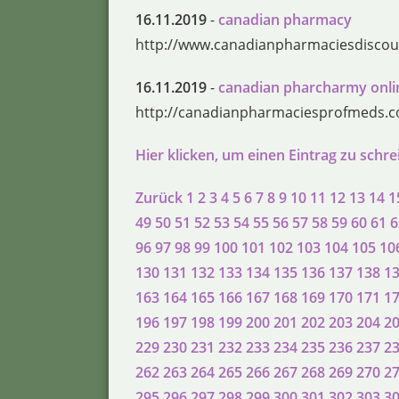
16.11.2019
-
canadian pharmacy
http://www.canadianpharmaciesdiscou
16.11.2019
-
canadian pharcharmy onli
http://canadianpharmaciesprofmeds.
Hier klicken, um einen Eintrag zu schr
Zurück
1
2
3
4
5
6
7
8
9
10
11
12
13
14
1
49
50
51
52
53
54
55
56
57
58
59
60
61
6
96
97
98
99
100
101
102
103
104
105
10
130
131
132
133
134
135
136
137
138
1
163
164
165
166
167
168
169
170
171
1
196
197
198
199
200
201
202
203
204
2
229
230
231
232
233
234
235
236
237
2
262
263
264
265
266
267
268
269
270
2
295
296
297
298
299
300
301
302
303
3