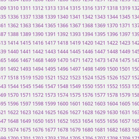
309
1310
1311
1312
1313
1314
1315
1316
1317
1318
1319
13
335
1336
1337
1338
1339
1340
1341
1342
1343
1344
1345
13
361
1362
1363
1364
1365
1366
1367
1368
1369
1370
1371
13
387
1388
1389
1390
1391
1392
1393
1394
1395
1396
1397
13
413
1414
1415
1416
1417
1418
1419
1420
1421
1422
1423
14
439
1440
1441
1442
1443
1444
1445
1446
1447
1448
1449
14
465
1466
1467
1468
1469
1470
1471
1472
1473
1474
1475
14
491
1492
1493
1494
1495
1496
1497
1498
1499
1500
1501
15
517
1518
1519
1520
1521
1522
1523
1524
1525
1526
1527
15
543
1544
1545
1546
1547
1548
1549
1550
1551
1552
1553
15
569
1570
1571
1572
1573
1574
1575
1576
1577
1578
1579
15
595
1596
1597
1598
1599
1600
1601
1602
1603
1604
1605
16
621
1622
1623
1624
1625
1626
1627
1628
1629
1630
1631
16
647
1648
1649
1650
1651
1652
1653
1654
1655
1656
1657
16
673
1674
1675
1676
1677
1678
1679
1680
1681
1682
1683
16
699
1700
1701
1702
1703
1704
1705
1706
1707
1708
1709
17