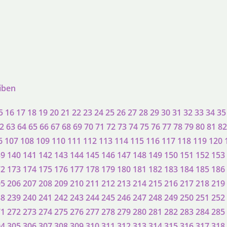
eiben
5
16
17
18
19
20
21
22
23
24
25
26
27
28
29
30
31
32
33
34
35
2
63
64
65
66
67
68
69
70
71
72
73
74
75
76
77
78
79
80
81
82
6
107
108
109
110
111
112
113
114
115
116
117
118
119
120
39
140
141
142
143
144
145
146
147
148
149
150
151
152
153
72
173
174
175
176
177
178
179
180
181
182
183
184
185
186
05
206
207
208
209
210
211
212
213
214
215
216
217
218
219
38
239
240
241
242
243
244
245
246
247
248
249
250
251
252
71
272
273
274
275
276
277
278
279
280
281
282
283
284
285
04
305
306
307
308
309
310
311
312
313
314
315
316
317
318