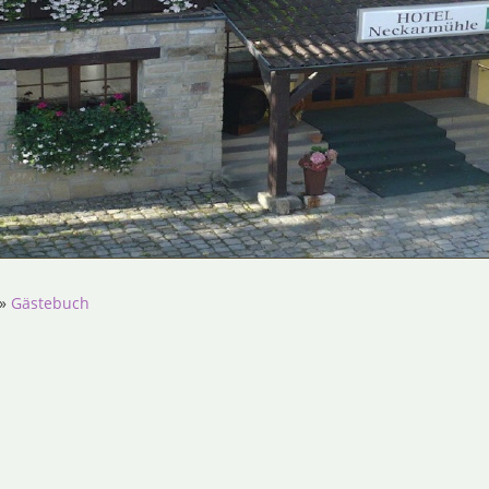
»
Gästebuch