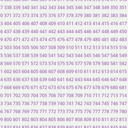
37
338
339
340
341
342
343
344
345
346
347
348
349
350
351
70
371
372
373
374
375
376
377
378
379
380
381
382
383
384
03
404
405
406
407
408
409
410
411
412
413
414
415
416
417
36
437
438
439
440
441
442
443
444
445
446
447
448
449
450
69
470
471
472
473
474
475
476
477
478
479
480
481
482
483
02
503
504
505
506
507
508
509
510
511
512
513
514
515
516
35
536
537
538
539
540
541
542
543
544
545
546
547
548
549
68
569
570
571
572
573
574
575
576
577
578
579
580
581
582
01
602
603
604
605
606
607
608
609
610
611
612
613
614
615
34
635
636
637
638
639
640
641
642
643
644
645
646
647
648
67
668
669
670
671
672
673
674
675
676
677
678
679
680
681
00
701
702
703
704
705
706
707
708
709
710
711
712
713
714
33
734
735
736
737
738
739
740
741
742
743
744
745
746
747
66
767
768
769
770
771
772
773
774
775
776
777
778
779
780
99
800
801
802
803
804
805
806
807
808
809
810
811
812
813
32
833
834
835
836
837
838
839
840
841
842
843
844
845
846