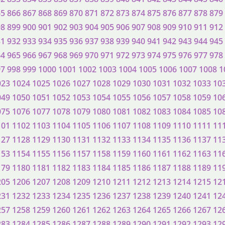
65
866
867
868
869
870
871
872
873
874
875
876
877
878
879
98
899
900
901
902
903
904
905
906
907
908
909
910
911
912
31
932
933
934
935
936
937
938
939
940
941
942
943
944
945
64
965
966
967
968
969
970
971
972
973
974
975
976
977
978
97
998
999
1000
1001
1002
1003
1004
1005
1006
1007
1008
1
023
1024
1025
1026
1027
1028
1029
1030
1031
1032
1033
10
049
1050
1051
1052
1053
1054
1055
1056
1057
1058
1059
10
075
1076
1077
1078
1079
1080
1081
1082
1083
1084
1085
10
101
1102
1103
1104
1105
1106
1107
1108
1109
1110
1111
11
127
1128
1129
1130
1131
1132
1133
1134
1135
1136
1137
11
153
1154
1155
1156
1157
1158
1159
1160
1161
1162
1163
11
179
1180
1181
1182
1183
1184
1185
1186
1187
1188
1189
11
205
1206
1207
1208
1209
1210
1211
1212
1213
1214
1215
12
231
1232
1233
1234
1235
1236
1237
1238
1239
1240
1241
12
257
1258
1259
1260
1261
1262
1263
1264
1265
1266
1267
12
283
1284
1285
1286
1287
1288
1289
1290
1291
1292
1293
12