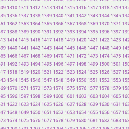
309
1310
1311
1312
1313
1314
1315
1316
1317
1318
1319
13
335
1336
1337
1338
1339
1340
1341
1342
1343
1344
1345
13
361
1362
1363
1364
1365
1366
1367
1368
1369
1370
1371
13
387
1388
1389
1390
1391
1392
1393
1394
1395
1396
1397
13
413
1414
1415
1416
1417
1418
1419
1420
1421
1422
1423
14
439
1440
1441
1442
1443
1444
1445
1446
1447
1448
1449
14
465
1466
1467
1468
1469
1470
1471
1472
1473
1474
1475
14
491
1492
1493
1494
1495
1496
1497
1498
1499
1500
1501
15
517
1518
1519
1520
1521
1522
1523
1524
1525
1526
1527
15
543
1544
1545
1546
1547
1548
1549
1550
1551
1552
1553
15
569
1570
1571
1572
1573
1574
1575
1576
1577
1578
1579
15
595
1596
1597
1598
1599
1600
1601
1602
1603
1604
1605
16
621
1622
1623
1624
1625
1626
1627
1628
1629
1630
1631
16
647
1648
1649
1650
1651
1652
1653
1654
1655
1656
1657
16
673
1674
1675
1676
1677
1678
1679
1680
1681
1682
1683
16
699
1700
1701
1702
1703
1704
1705
1706
1707
1708
1709
17