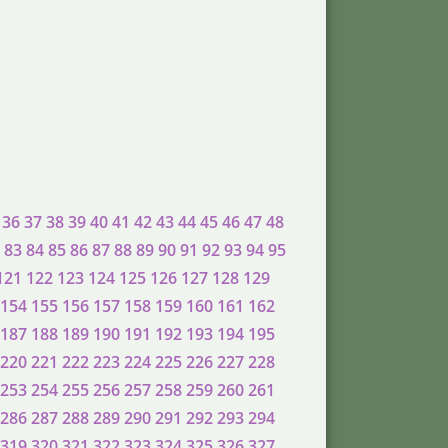
36
37
38
39
40
41
42
43
44
45
46
47
48
83
84
85
86
87
88
89
90
91
92
93
94
95
121
122
123
124
125
126
127
128
129
154
155
156
157
158
159
160
161
162
187
188
189
190
191
192
193
194
195
220
221
222
223
224
225
226
227
228
253
254
255
256
257
258
259
260
261
286
287
288
289
290
291
292
293
294
319
320
321
322
323
324
325
326
327