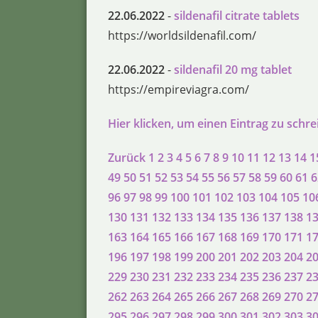
22.06.2022
-
sildenafil citrate tablets
https://worldsildenafil.com/
22.06.2022
-
sildenafil 20 mg tablet
https://empireviagra.com/
Hier klicken, um einen Eintrag zu schr
Zurück
1
2
3
4
5
6
7
8
9
10
11
12
13
14
1
49
50
51
52
53
54
55
56
57
58
59
60
61
6
96
97
98
99
100
101
102
103
104
105
10
130
131
132
133
134
135
136
137
138
1
163
164
165
166
167
168
169
170
171
1
196
197
198
199
200
201
202
203
204
2
229
230
231
232
233
234
235
236
237
2
262
263
264
265
266
267
268
269
270
2
295
296
297
298
299
300
301
302
303
3