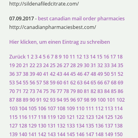
http://sildenafiledcitrate.com/
07.09.2017
-
best canadian mail order pharmacies
http://canadianpharmaciesbest.com/
Hier klicken, um einen Eintrag zu schreiben
Zurück
1
2
3
4
5
6
7
8
9
10
11
12
13
14
15
16
17
18
19
20
21
22
23
24
25
26
27
28
29
30
31
32
33
34
35
36
37
38
39
40
41
42
43
44
45
46
47
48
49
50
51
52
53
54
55
56
57
58
59
60
61
62
63
64
65
66
67
68
69
70
71
72
73
74
75
76
77
78
79
80
81
82
83
84
85
86
87
88
89
90
91
92
93
94
95
96
97
98
99
100
101
102
103
104
105
106
107
108
109
110
111
112
113
114
115
116
117
118
119
120
121
122
123
124
125
126
127
128
129
130
131
132
133
134
135
136
137
138
139
140
141
142
143
144
145
146
147
148
149
150