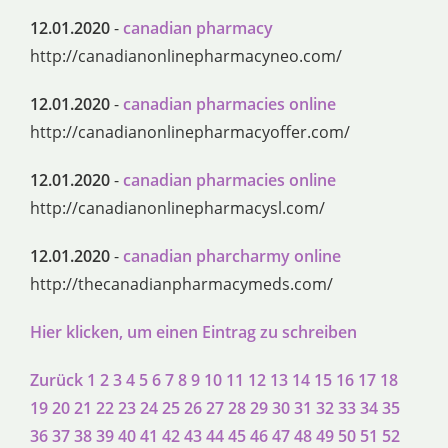
12.01.2020
-
canadian pharmacy
http://canadianonlinepharmacyneo.com/
12.01.2020
-
canadian pharmacies online
http://canadianonlinepharmacyoffer.com/
12.01.2020
-
canadian pharmacies online
http://canadianonlinepharmacysl.com/
12.01.2020
-
canadian pharcharmy online
http://thecanadianpharmacymeds.com/
Hier klicken, um einen Eintrag zu schreiben
Zurück
1
2
3
4
5
6
7
8
9
10
11
12
13
14
15
16
17
18
19
20
21
22
23
24
25
26
27
28
29
30
31
32
33
34
35
36
37
38
39
40
41
42
43
44
45
46
47
48
49
50
51
52