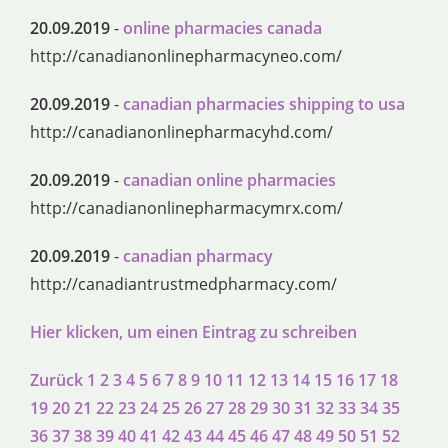
20.09.2019
-
online pharmacies canada
http://canadianonlinepharmacyneo.com/
20.09.2019
-
canadian pharmacies shipping to usa
http://canadianonlinepharmacyhd.com/
20.09.2019
-
canadian online pharmacies
http://canadianonlinepharmacymrx.com/
20.09.2019
-
canadian pharmacy
http://canadiantrustmedpharmacy.com/
Hier klicken, um einen Eintrag zu schreiben
Zurück
1
2
3
4
5
6
7
8
9
10
11
12
13
14
15
16
17
18
19
20
21
22
23
24
25
26
27
28
29
30
31
32
33
34
35
36
37
38
39
40
41
42
43
44
45
46
47
48
49
50
51
52