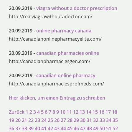
20.09.2019
-
viagra without a doctor prescription
http://realviagrawithoutadoctor.com/
20.09.2019
-
online pharmacy canada
http://canadianonlinepharmacyelite.com/
20.09.2019
-
canadian pharmacies online
http://canadianpharmaciesgen.com/
20.09.2019
-
canadian online pharmacy
http://canadianpharmaciesprofmeds.com/
Hier klicken, um einen Eintrag zu schreiben
Zurück
1
2
3
4
5
6
7
8
9
10
11
12
13
14
15
16
17
18
19
20
21
22
23
24
25
26
27
28
29
30
31
32
33
34
35
36
37
38
39
40
41
42
43
44
45
46
47
48
49
50
51
52