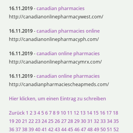
16.11.2019
-
canadian pharmacies
http://canadianonlinepharmacywest.com/
16.11.2019
-
canadian pharmacies online
http://canadianonlinepharmacyph.com/
16.11.2019
-
canadian online pharmacies
http://canadianonlinepharmacymrx.com/
16.11.2019
-
canadian online pharmacies
http://canadianpharmaciescheapmeds.com/
Hier klicken, um einen Eintrag zu schreiben
Zurück
1
2
3
4
5
6
7
8
9
10
11
12
13
14
15
16
17
18
19
20
21
22
23
24
25
26
27
28
29
30
31
32
33
34
35
36
37
38
39
40
41
42
43
44
45
46
47
48
49
50
51
52