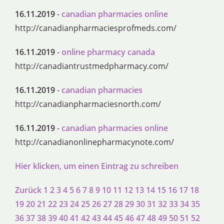
16.11.2019
-
canadian pharmacies online
http://canadianpharmaciesprofmeds.com/
16.11.2019
-
online pharmacy canada
http://canadiantrustmedpharmacy.com/
16.11.2019
-
canadian pharmacies
http://canadianpharmaciesnorth.com/
16.11.2019
-
canadian pharmacies online
http://canadianonlinepharmacynote.com/
Hier klicken, um einen Eintrag zu schreiben
Zurück
1
2
3
4
5
6
7
8
9
10
11
12
13
14
15
16
17
18
19
20
21
22
23
24
25
26
27
28
29
30
31
32
33
34
35
36
37
38
39
40
41
42
43
44
45
46
47
48
49
50
51
52