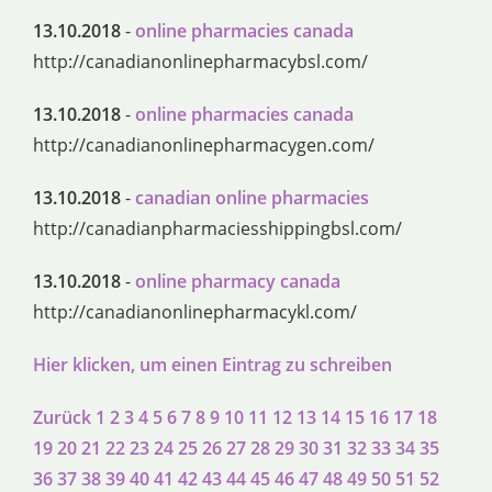
13.10.2018
-
online pharmacies canada
http://canadianonlinepharmacybsl.com/
13.10.2018
-
online pharmacies canada
http://canadianonlinepharmacygen.com/
13.10.2018
-
canadian online pharmacies
http://canadianpharmaciesshippingbsl.com/
13.10.2018
-
online pharmacy canada
http://canadianonlinepharmacykl.com/
Hier klicken, um einen Eintrag zu schreiben
Zurück
1
2
3
4
5
6
7
8
9
10
11
12
13
14
15
16
17
18
19
20
21
22
23
24
25
26
27
28
29
30
31
32
33
34
35
36
37
38
39
40
41
42
43
44
45
46
47
48
49
50
51
52