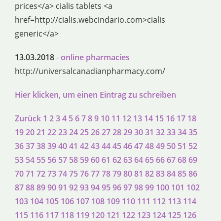
prices</a> cialis tablets <a
href=http://cialis.webcindario.com>cialis
generic</a>
13.03.2018
-
online pharmacies
http://universalcanadianpharmacy.com/
Hier klicken, um einen Eintrag zu schreiben
Zurück
1
2
3
4
5
6
7
8
9
10
11
12
13
14
15
16
17
18
19
20
21
22
23
24
25
26
27
28
29
30
31
32
33
34
35
36
37
38
39
40
41
42
43
44
45
46
47
48
49
50
51
52
53
54
55
56
57
58
59
60
61
62
63
64
65
66
67
68
69
70
71
72
73
74
75
76
77
78
79
80
81
82
83
84
85
86
87
88
89
90
91
92
93
94
95
96
97
98
99
100
101
102
103
104
105
106
107
108
109
110
111
112
113
114
115
116
117
118
119
120
121
122
123
124
125
126