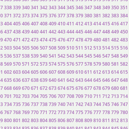
37
338
339
340
341
342
343
344
345
346
347
348
349
350
351
70
371
372
373
374
375
376
377
378
379
380
381
382
383
384
03
404
405
406
407
408
409
410
411
412
413
414
415
416
417
36
437
438
439
440
441
442
443
444
445
446
447
448
449
450
69
470
471
472
473
474
475
476
477
478
479
480
481
482
483
02
503
504
505
506
507
508
509
510
511
512
513
514
515
516
35
536
537
538
539
540
541
542
543
544
545
546
547
548
549
68
569
570
571
572
573
574
575
576
577
578
579
580
581
582
01
602
603
604
605
606
607
608
609
610
611
612
613
614
615
34
635
636
637
638
639
640
641
642
643
644
645
646
647
648
67
668
669
670
671
672
673
674
675
676
677
678
679
680
681
00
701
702
703
704
705
706
707
708
709
710
711
712
713
714
33
734
735
736
737
738
739
740
741
742
743
744
745
746
747
66
767
768
769
770
771
772
773
774
775
776
777
778
779
780
99
800
801
802
803
804
805
806
807
808
809
810
811
812
813
32
833
834
835
836
837
838
839
840
841
842
843
844
845
846