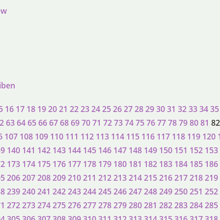
ew
eiben
5
16
17
18
19
20
21
22
23
24
25
26
27
28
29
30
31
32
33
34
35
2
63
64
65
66
67
68
69
70
71
72
73
74
75
76
77
78
79
80
81
82
6
107
108
109
110
111
112
113
114
115
116
117
118
119
120
39
140
141
142
143
144
145
146
147
148
149
150
151
152
153
72
173
174
175
176
177
178
179
180
181
182
183
184
185
186
05
206
207
208
209
210
211
212
213
214
215
216
217
218
219
38
239
240
241
242
243
244
245
246
247
248
249
250
251
252
71
272
273
274
275
276
277
278
279
280
281
282
283
284
285
04
305
306
307
308
309
310
311
312
313
314
315
316
317
318