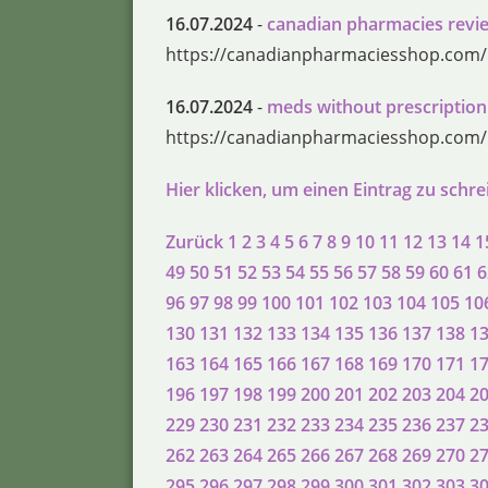
16.07.2024
-
canadian pharmacies revi
https://canadianpharmaciesshop.com/
16.07.2024
-
meds without prescription
https://canadianpharmaciesshop.com/
Hier klicken, um einen Eintrag zu schr
Zurück
1
2
3
4
5
6
7
8
9
10
11
12
13
14
1
49
50
51
52
53
54
55
56
57
58
59
60
61
6
96
97
98
99
100
101
102
103
104
105
10
130
131
132
133
134
135
136
137
138
1
163
164
165
166
167
168
169
170
171
1
196
197
198
199
200
201
202
203
204
2
229
230
231
232
233
234
235
236
237
2
262
263
264
265
266
267
268
269
270
2
295
296
297
298
299
300
301
302
303
3