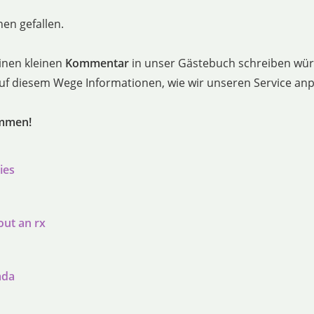
en gefallen.
inen kleinen
Kommentar
in unser Gästebuch schreiben würd
 auf diesem Wege Informationen, wie wir unseren Service a
ommen!
ies
out an rx
ada