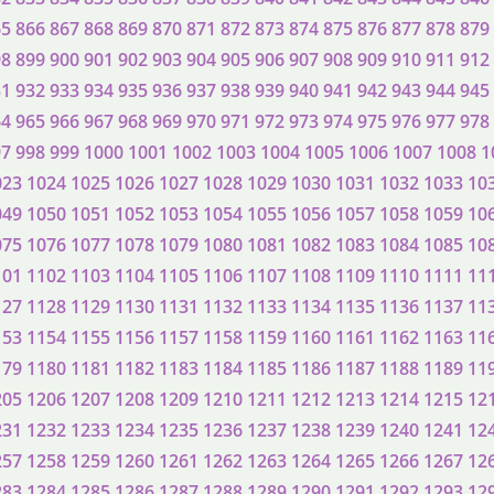
65
866
867
868
869
870
871
872
873
874
875
876
877
878
879
98
899
900
901
902
903
904
905
906
907
908
909
910
911
912
31
932
933
934
935
936
937
938
939
940
941
942
943
944
945
64
965
966
967
968
969
970
971
972
973
974
975
976
977
978
97
998
999
1000
1001
1002
1003
1004
1005
1006
1007
1008
1
023
1024
1025
1026
1027
1028
1029
1030
1031
1032
1033
10
049
1050
1051
1052
1053
1054
1055
1056
1057
1058
1059
10
075
1076
1077
1078
1079
1080
1081
1082
1083
1084
1085
10
101
1102
1103
1104
1105
1106
1107
1108
1109
1110
1111
11
127
1128
1129
1130
1131
1132
1133
1134
1135
1136
1137
11
153
1154
1155
1156
1157
1158
1159
1160
1161
1162
1163
11
179
1180
1181
1182
1183
1184
1185
1186
1187
1188
1189
11
205
1206
1207
1208
1209
1210
1211
1212
1213
1214
1215
12
231
1232
1233
1234
1235
1236
1237
1238
1239
1240
1241
12
257
1258
1259
1260
1261
1262
1263
1264
1265
1266
1267
12
283
1284
1285
1286
1287
1288
1289
1290
1291
1292
1293
12