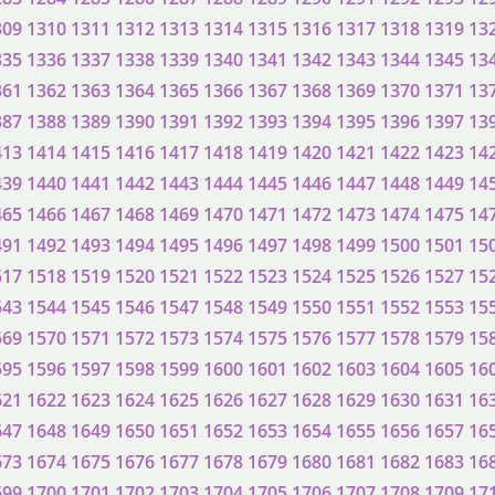
309
1310
1311
1312
1313
1314
1315
1316
1317
1318
1319
13
335
1336
1337
1338
1339
1340
1341
1342
1343
1344
1345
13
361
1362
1363
1364
1365
1366
1367
1368
1369
1370
1371
13
387
1388
1389
1390
1391
1392
1393
1394
1395
1396
1397
13
413
1414
1415
1416
1417
1418
1419
1420
1421
1422
1423
14
439
1440
1441
1442
1443
1444
1445
1446
1447
1448
1449
14
465
1466
1467
1468
1469
1470
1471
1472
1473
1474
1475
14
491
1492
1493
1494
1495
1496
1497
1498
1499
1500
1501
15
517
1518
1519
1520
1521
1522
1523
1524
1525
1526
1527
15
543
1544
1545
1546
1547
1548
1549
1550
1551
1552
1553
15
569
1570
1571
1572
1573
1574
1575
1576
1577
1578
1579
15
595
1596
1597
1598
1599
1600
1601
1602
1603
1604
1605
16
621
1622
1623
1624
1625
1626
1627
1628
1629
1630
1631
16
647
1648
1649
1650
1651
1652
1653
1654
1655
1656
1657
16
673
1674
1675
1676
1677
1678
1679
1680
1681
1682
1683
16
699
1700
1701
1702
1703
1704
1705
1706
1707
1708
1709
17