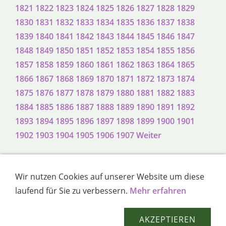
1821
1822
1823
1824
1825
1826
1827
1828
1829
1830
1831
1832
1833
1834
1835
1836
1837
1838
1839
1840
1841
1842
1843
1844
1845
1846
1847
1848
1849
1850
1851
1852
1853
1854
1855
1856
1857
1858
1859
1860
1861
1862
1863
1864
1865
1866
1867
1868
1869
1870
1871
1872
1873
1874
1875
1876
1877
1878
1879
1880
1881
1882
1883
1884
1885
1886
1887
1888
1889
1890
1891
1892
1893
1894
1895
1896
1897
1898
1899
1900
1901
1902
1903
1904
1905
1906
1907
Weiter
Wir nutzen Cookies auf unserer Website um diese
Impressum
Haftungsausschluss
Sitemap
laufend für Sie zu verbessern.
Mehr erfahren
Datenschutzerklärung
AKZEPTIEREN
(c) 2017 by Hotel-Neckarmühle