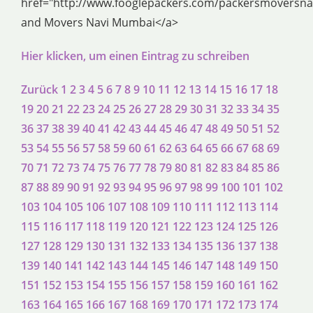
href="http://www.fooglepackers.com/packersmoversn
and Movers Navi Mumbai</a>
Hier klicken, um einen Eintrag zu schreiben
Zurück
1
2
3
4
5
6
7
8
9
10
11
12
13
14
15
16
17
18
19
20
21
22
23
24
25
26
27
28
29
30
31
32
33
34
35
36
37
38
39
40
41
42
43
44
45
46
47
48
49
50
51
52
53
54
55
56
57
58
59
60
61
62
63
64
65
66
67
68
69
70
71
72
73
74
75
76
77
78
79
80
81
82
83
84
85
86
87
88
89
90
91
92
93
94
95
96
97
98
99
100
101
102
103
104
105
106
107
108
109
110
111
112
113
114
115
116
117
118
119
120
121
122
123
124
125
126
127
128
129
130
131
132
133
134
135
136
137
138
139
140
141
142
143
144
145
146
147
148
149
150
151
152
153
154
155
156
157
158
159
160
161
162
163
164
165
166
167
168
169
170
171
172
173
174